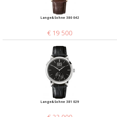
Lange&Sohne 380 042
€
19 500
Lange&Sohne 381 029
€
22 000