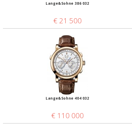
Lange&Sohne 386 032
€
21 500
Lange&Sohne 404 032
€
110 000