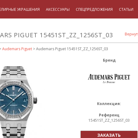
ЕЛИРНЫЕ УКРАШЕНИЯ
АКСЕССУАРЫ
СПЕЦПРЕДЛОЖЕНИЯ
СТАТЬИ
RS PIGUET 15451ST_ZZ_1256ST_03
Вернут
>
Audemars Piguet
> Audemars Piguet 15451ST_ZZ_1256ST_03
Бренд
Коллекция:
Референц
15451ST_ZZ_1256ST_03
ЗАКАЗАТЬ