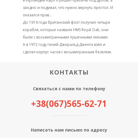
и Ирландии Карл II решил прилечь под дубом, а
заодно и подумал, что нужно вернуть престол. И
оказался прав…
До 1914 года британский флот получил четыре
корабля, которые назвали HMS Royal Oak, они
были с восьмигранными пушечными люками.
А в 1972 году гений Джеральд Джента взял и
сделал корпус часов с восьмигранным безелем.
КОНТАКТЫ
Связаться с нами по телефону
+38(067)565-62-71
Написать нам письмо по адресу