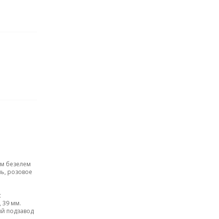
ым безелем
ль, розовое
с
 39 мм.
ий подзавод