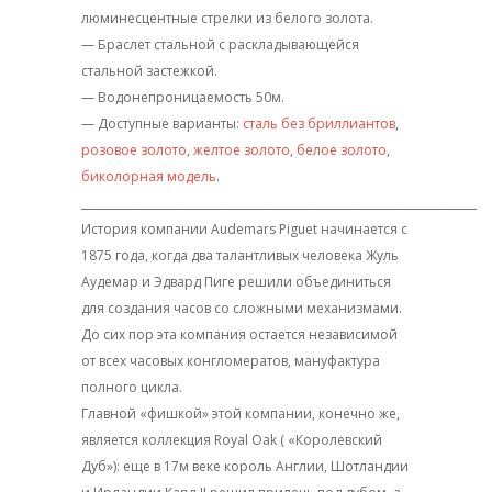
люминесцентные стрелки из белого золота.
— Браслет стальной с раскладывающейся
стальной застежкой.
— Водонепроницаемость 50м.
— Доступные варианты:
сталь без бриллиантов
,
розовое золото
,
желтое золото
,
белое золото
,
биколорная модель
.
________________________________________________________________________
История компании Audemars Piguet начинается с
1875 года, когда два талантливых человека Жуль
Аудемар и Эдвард Пиге решили объединиться
для создания часов со сложными механизмами.
До сих пор эта компания остается независимой
от всех часовых конгломератов, мануфактура
полного цикла.
Главной «фишкой» этой компании, конечно же,
является коллекция Royal Oak ( «Королевский
Дуб»): еще в 17м веке король Англии, Шотландии