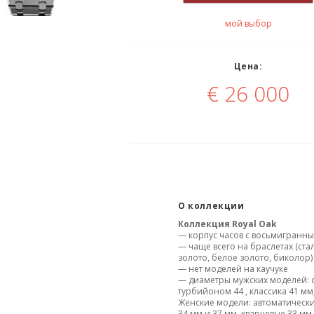
мой выбор
Цена:
€
26 000
О коллекции
Коллекция
Royal Oak
— корпус часов с восьмигранн
— чаще всего на браслетах (ста
золото, белое золото, биколор)
— нет моделей на каучуке
— диаметры мужских моделей: 
турбийоном 44 , классика 41 мм,
Женские модели: автоматическ
34 мм и 37 мм, кварцевые 33 мм