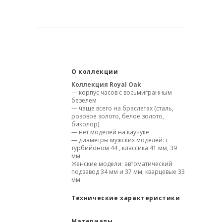
О коллекции
Коллекция
Royal Oak
— корпус часов с восьмигранным
безелем
— чаще всего на браслетах (сталь,
розовое золото, белое золото,
биколор)
— нет моделей на каучуке
— диаметры мужских моделей: с
турбийоном 44 , классика 41 мм, 39
мм.
Женские модели: автоматический
подзавод 34 мм и 37 мм, кварцевые 33
мм
Технические характеристики
Материалы