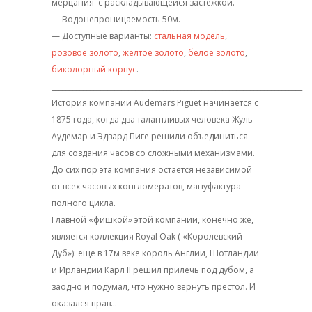
мерцания с раскладывающейся застежкой.
— Водонепроницаемость 50м.
— Доступные варианты:
стальная модель
,
розовое золото
,
желтое золото
,
белое золото
,
биколорный корпус
.
________________________________________________________________________
История компании Audemars Piguet начинается с
1875 года, когда два талантливых человека Жуль
Аудемар и Эдвард Пиге решили объединиться
для создания часов со сложными механизмами.
До сих пор эта компания остается независимой
от всех часовых конгломератов, мануфактура
полного цикла.
Главной «фишкой» этой компании, конечно же,
является коллекция Royal Oak ( «Королевский
Дуб»): еще в 17м веке король Англии, Шотландии
и Ирландии Карл II решил прилечь под дубом, а
заодно и подумал, что нужно вернуть престол. И
оказался прав…