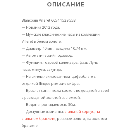
ОПИСАНИЕ
Blancpain Villeret 6654 1529 55B.
— Новинка 2012 года.
— Мужские классические часы из коллекции
Villeret в белом золоте.
— Диаметр 40 мм, толщина 10,74 мм.
— Автоматический подзавод.
— Функции: годовой календарь, фазы Луны,
часы, минуты, секунды.
— На синем лакированном циферблате с
отделкой flinque римские цифры.
— Браслет синяя кожа кроко с подкладкой alzavel
с раскладной золотой застежкой.
— Водонепроницаемость 30м.
— Доступные варианты:
стальной корпус
,
на
стальном браслете
, розовое золото, на золотом
браслете.