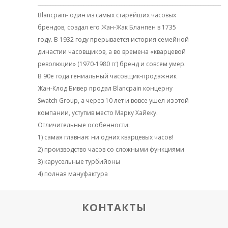
________________________________________________________________________
Blancpain- один из самых старейших часовых
брендов, создал его Жан-Жак Бланпен в 1735
году. В 1932 году прерывается история семейной
династии часовщиков, а во времена «кварцевой
революции» (1970-1980 гг) бренд и совсем умер.
В 90е года гениальный часовщик-продажник
Жан-Клод Бивер продал Blancpain концерну
Swatch Group, а через 10 лет и вовсе ушел из этой
компании, уступив место Марку Хайеку.
Отличительные особенности:
1)
самая главная: ни одних кварцевых часов!
2) производство часов со сложными функциями
3) карусельные турбийоны
4) полная мануфактура
КОНТАКТЫ