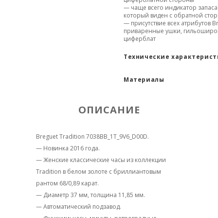
— чаще всего индикатор запаса
который виден с обратной сто
— присутствие всех атрибутов Br
приваренные ушки, гильошир
циферблат
Технические характерис
Материалы
ОПИСАНИЕ
Breguet Tradition 7038BB_1T_9V6_D00D.
— Новинка 2016 года.
— Женские классические часы из коллекции
Tradition в белом золоте с бриллиантовым
рантом 68/0,89 карат.
— Диаметр 37 мм, толщина 11,85 мм.
— Автоматический подзавод.