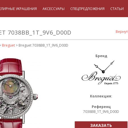
ЕЛИРНЫЕ УКРАШЕНИЯ
АКСЕССУАРЫ
СПЕЦПРЕДЛОЖЕНИЯ
СТАТЬИ
T 7038BB_1T_9V6_D00D
Вернут
>
Breguet
> Breguet 7038BB_1T_9V6_D00D
Бренд
Коллекция:
Референц
7038BB_1T_9V6_D00D
ЗАКАЗАТЬ