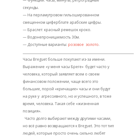
— Функции: часы, минуты, ретроградные
секунды.
— На перламутровом гильошированном
смещенном циферблате арабские цифры.
— Браслет: красный ремешок кроко.
— Водонепроницаемость 30м.
— Доступные варианты:
розовое золото
.
________________________________________________________________________
Часы Breguet больше покупают из-за имени.
Выражение «у меня часы Бреге»
будет часто у
человека, который заявляет всем о своем
финансовом положении, чаще всего это
большие, порой «кричащие» часы и они будут
на руке у
агрессивного, но и успешного, в тоже
время, человека. Такая себе «жизненная
позиция».
Часто долго выбирают между другими часами,
но всё равно возвращаются к Breguet. Это тот тип
людей, которые просто очень сильно любят