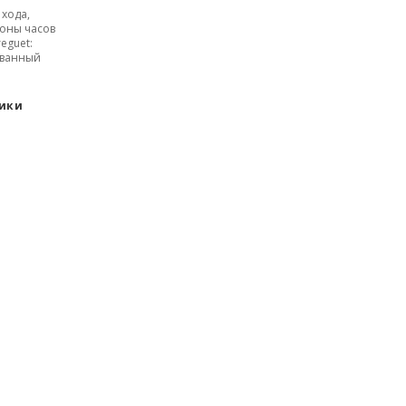
 хода,
роны часов
eguet:
ованный
тики