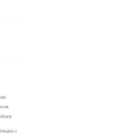
ода.
часов
рблату
блюдать с