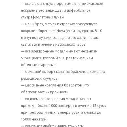
— все стекла с двух сторон имеют антибликовое
покрытие, это защищает и циферблат от
ультрафиолетовых лучей
— на цифрах, метках и стрелках присутствует
покрытие Super-LumiNova (если подержать 5-10
минут под лучами солнца, то это хватит часам
светиться в течение нескольких часов
— все электронные модели имеют механизм
SuperQuartz, который в 10 раз точнее, чем
обычные кварцевые
— большой выбор стальных браслетов, кожаных
ремешков и каучуков
— массивные крепления браслетов, что
обеспечивает их прочность
— во время изготовления механизма, он
проходят более 1000 проверок в течение 15 суток
при трех различных температурах, а кнопки до
15000 нажатий
— компания любит «начинять» часы