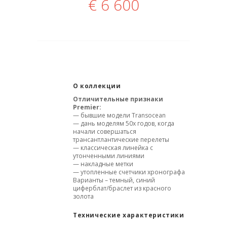
€
6 600
О коллекции
Отличительные признаки
Premier:
— бывшие модели Transocean
— дань моделям 50х годов, когда
начали совершаться
трансантлантические перелеты
— классическая линейка с
утонченными линиями
— накладные метки
— утопленные счетчики хронографа
Варианты – темный, синий
циферблат/браслет из красного
золота
Технические характеристики