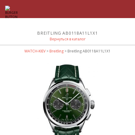
BREITLING AB0118A11L1X1
Вернуться в каталог
WATCH-KIEV
>
Breitling
> Breitling AB0118A11L1X1