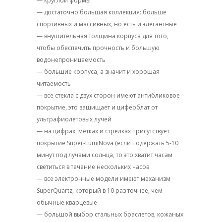
— круглой формы
— достаточно большая коллекция: больше
спортивных и массивных, но есть и элегантные
— внушительная толщина корпуса для того,
чтобы обеспечить прочность и большую
водонепроницаемость
— большие корпуса, а значит и хорошая
читаемость
— все стекла с двух сторон имеют антибликовое
покрытие, это защищает и циферблат от
ультрафиолетовых лучей
— на цифрах, метках и стрелках присутствует
покрытие Super-LumiNova (если подержать 5-10
минут под лучами солнца, то это хватит часам
светиться в течение нескольких часов
— все электронные модели имеют механизм
SuperQuartz, который в 10 раз точнее, чем
обычные кварцевые
— большой выбор стальных браслетов, кожаных