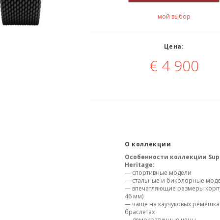
мой выбор
Цена:
€
4 900
О коллекции
Особенности коллекции Sup
Heritage:
— спортивные модели
— стальные и биколорные мод
— впечатляющие размеры корпу
46 мм)
— чаще на каучуковых ремешка
браслетах
— демократичные цены