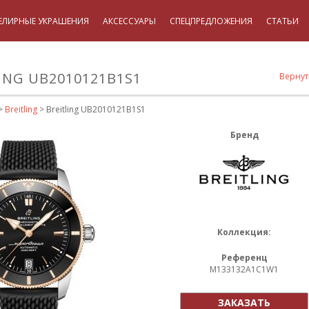
ЕЛИРНЫЕ УКРАШЕНИЯ
АКСЕССУАРЫ
СПЕЦПРЕДЛОЖЕНИЯ
СТАТЬИ
ING UB2010121B1S1
Вернут
>
Breitling
> Breitling UB2010121B1S1
Бренд
Коллекция:
Референц
M133132A1C1W1
ЗАКАЗАТЬ