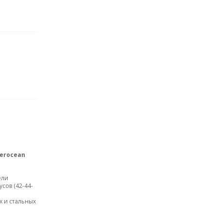
erocean
ели
сов (42-44-
х и стальных