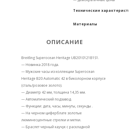
Технические характерис
Материалы
ОПИСАНИЕ
Breitling Superocean Heritage UB2010121B1S1.
— Новинка 2018 года.
— Мужские часы из коллекции Superocean
Heritage B20 Automatic 42 в биколорном корпусе
(сталь/розовое золото).
— Диаметр 42 мм, толщина 14,35 мм.
— Автоматический подзавод.
— Функции: дата, часы, минуты, секунды .
— На черном циферблате золотые
люминесцентные стрелки и метки.
— Браслет черный каучук с раскладной