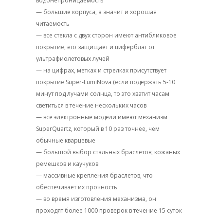
водонепроницаемость
— большие корпуса, а значит и хорошая
читаемость
— все стекла с двух сторон имеют антибликовое
покрытие, это защищает и циферблат от
ультрафиолетовых лучей
— на цифрах, метках и стрелках присутствует
покрытие Super-LumiNova (если подержать 5-10
минут под лучами солнца, то это хватит часам
светиться в течение нескольких часов
— все электронные модели имеют механизм
SuperQuartz, который в 10 раз точнее, чем
обычные кварцевые
— большой выбор стальных браслетов, кожаных
ремешков и каучуков
— массивные крепления браслетов, что
обеспечивает их прочность
— во время изготовления механизма, он
проходят более 1000 проверок в течение 15 суток