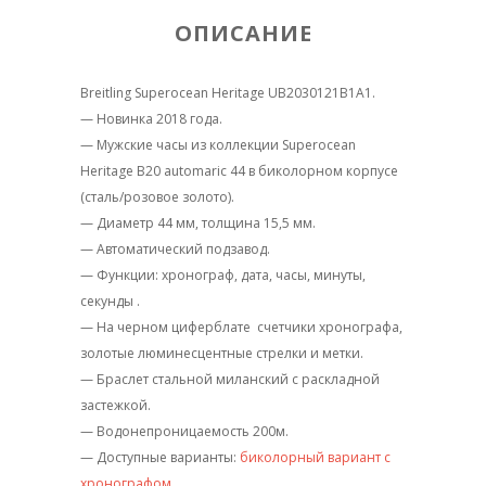
ОПИСАНИЕ
Breitling Superocean Heritage UB2030121B1A1.
— Новинка 2018 года.
— Мужские часы из коллекции Superocean
Heritage B20 automaric 44 в биколорном корпусе
(сталь/розовое золото).
— Диаметр 44 мм, толщина 15,5 мм.
— Автоматический подзавод.
— Функции: хронограф, дата, часы, минуты,
секунды .
— На черном циферблате счетчики хронографа,
золотые люминесцентные стрелки и метки.
— Браслет стальной миланский с раскладной
застежкой.
— Водонепроницаемость 200м.
— Доступные варианты:
биколорный вариант с
хронографом