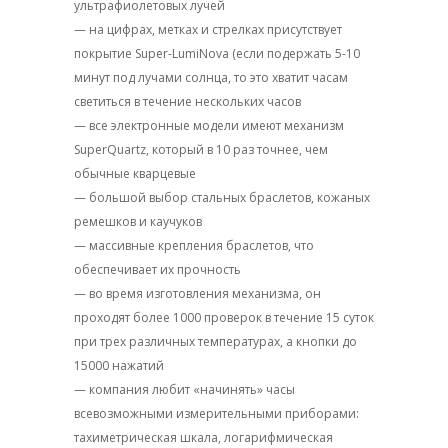
ультрафиолетовых лучей
— на цифрах, метках и стрелках присутствует
покрытие Super-LumiNova (если подержать 5-10
минут под лучами солнца, то это хватит часам
светиться в течение нескольких часов
— все электронные модели имеют механизм
SuperQuartz, который в 10 раз точнее, чем
обычные кварцевые
— большой выбор стальных браслетов, кожаных
ремешков и каучуков
— массивные крепления браслетов, что
обеспечивает их прочность
— во время изготовления механизма, он
проходят более 1000 проверок в течение 15 суток
при трех различных температурах, а кнопки до
15000 нажатий
— компания любит «начинять» часы
всевозможными измерительными приборами:
тахиметрическая шкала, логарифмическая