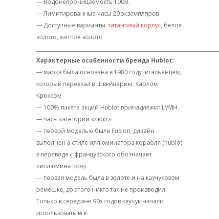
— Водонепроницаемость 100м.
— Лимитированные часы 20 экземпляров
— Доступные варианты:
титановый корпус
, белое
золото, желтое золото
__________________________________________________________________________
Характерные особенности бренда Hublot:
— марка была основана в 1980 году
итальянцем,
который переехал в Швейцарию, Карлом
Крокком
— 100% пакета акций Hublot принадлежит LVMH
— часы категории «люкс»
— первой моделью были Fusion, дизайн
выполнен а стиле иллюминатора корабля (hublot
в переводе с французского обозначает
«иллюминатор»)
— первая модель была в золоте и на каучуковом
ремешке, до этого никто так не производил.
Только в середине 90х годов каучук начали
использовать все.