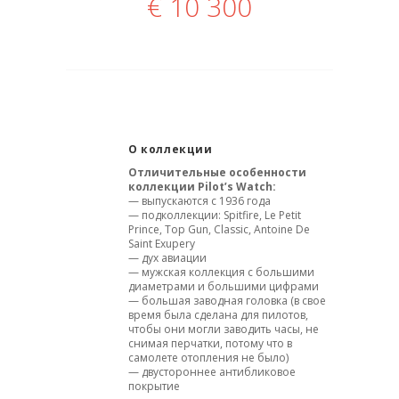
€
10 300
О коллекции
Отличительные особенности
коллекции Pilot’s Watch:
— выпускаются с 1936 года
— подколлекции: Spitfire, Le Petit
Prince, Top Gun, Classic, Antoine De
Saint Exupery
— дух авиации
— мужская коллекция с большими
диаметрами и большими цифрами
— большая заводная головка (в свое
время была сделана для пилотов,
чтобы они могли заводить часы, не
снимая перчатки, потому что в
самолете отопления не было)
— двустороннее антибликовое
покрытие