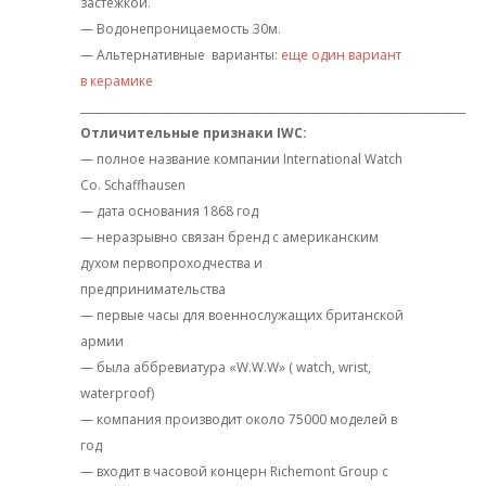
застежкой.
— Водонепроницаемость 30м.
— Альтернативные варианты:
еще один вариант
в керамике
_______________________________________________________________________
Отличительные признаки IWC:
— полное название компании International Watch
Co. Schaffhausen
— дата основания 1868 год
— неразрывно связан бренд с американским
духом первопроходчества и
предпринимательства
— первые часы для военнослужащих британской
армии
— была аббревиатура «W.W.W» ( watch, wrist,
waterproof)
— компания производит около 75000 моделей в
год
— входит в часовой концерн Richemont Group с