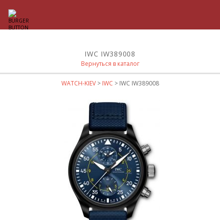
IWC IW389008
Вернуться в каталог
WATCH-KIEV
>
IWC
> IWC IW389008