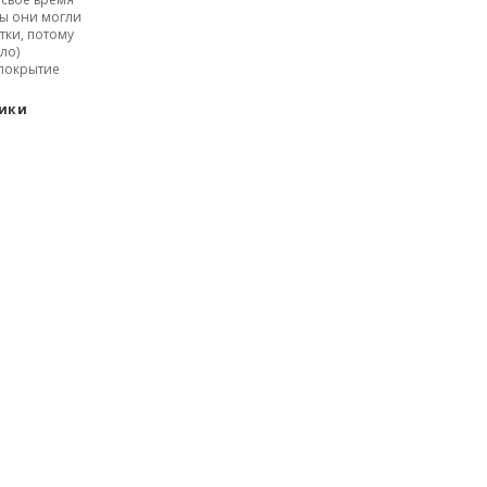
бы они могли
тки, потому
ло)
покрытие
тики