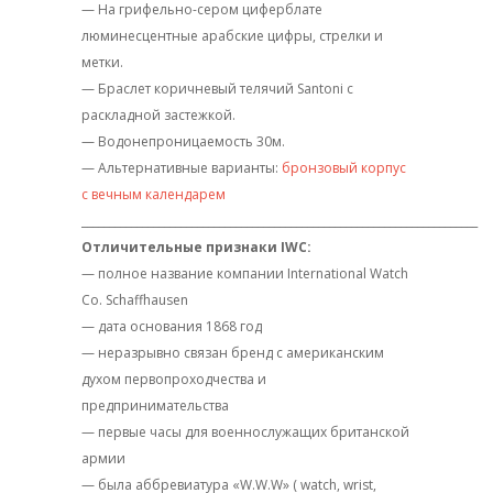
— На грифельно-сером циферблате
люминесцентные арабские цифры, стрелки и
метки.
— Браслет коричневый телячий Santoni с
раскладной застежкой.
— Водонепроницаемость 30м.
— Альтернативные варианты:
бронзовый корпус
с вечным календарем
________________________________________________________________________
Отличительные признаки IWC:
— полное название компании International Watch
Co. Schaffhausen
— дата основания 1868 год
— неразрывно связан бренд с американским
духом первопроходчества и
предпринимательства
— первые часы для военнослужащих британской
армии
— была аббревиатура «W.W.W» ( watch, wrist,