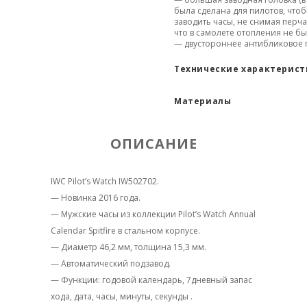
была сделана для пилотов, что
заводить часы, не снимая перча
что в самолете отопления не бы
— двустороннее антибликовое 
Технические характерис
Материалы
ОПИСАНИЕ
IWC Pilot’s Watch IW502702.
— Новинка 2016 года.
— Мужские часы из коллекции Pilot’s Watch Annual
Calendar Spitfire в стальном корпусе.
— Диаметр 46,2 мм, толщина 15,3 мм.
— Автоматический подзавод.
— Функции: годовой календарь, 7дневный запас
хода, дата, часы, минуты, секунды .