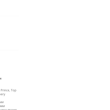
и
 Prince, Top
pery
ими
ами
 свое время