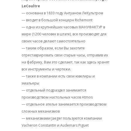
LeCoultre
— основана в 1833 году Антуаном ЛеКультром
— входит в большой концерн Richemont
— одна из крупнейших часовых МАНУФАКТУР в
мире (1200 человек в штате), все производят для
своих часов делают самостоятельно
— таким образом, если Вы захотите
отреставрировать свои старые часы, отправив их
на фабрику, Вам это сделают, так как здесь хранят
все инструменты и чертежи.
— также в компании есть свои ювелиры и
эмальеры
— отдельный подраздел занимается
производством настольных часов Atmos
— отдельное ателье занимается производством
сложных механизмов
— механизмами Jaeger пользуются компании
Vacheron Constantin и Audemars Piguet