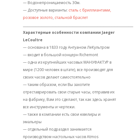
— Водонепроницаемость 30м.
— Доступные варианты:
сталь с бриллиантами,
розовое золото
,
стальной браслет
_______________________________________________________________________
Характерные особенности компании Jaeger
LeCoultre
— основана в 1833 году Антуаном ЛеКультром
— входит в большой концерн Richemont
— одна из крупнейших часовых МАНУФАКТУР в
мире (1200 человек в штате), все производят для
своих часов делают самостоятельно
— таким образом, если Вы захотите
отреставрировать свои старые часы, отправив их
на фабрику, Вам это сделают, так как здесь хранят
все инструменты и чертежи.
— также в компании есть свои ювелиры и
эмальеры
— отдельный подраздел занимается
производством настольных часов Atmos