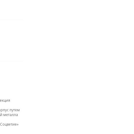
екция
рпус путем
ой металла
Соцветие»