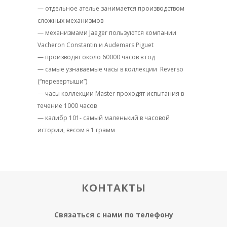
— отдельное ателье занимается производством
сложных механизмов
— механизмами Jaeger пользуются компании
Vacheron Constantin и Audemars Piguet
— производят около 60000 часов в год
— самые узнаваемые часы в коллекции
Reverso
(“перевертыши”)
— часы коллекции Master проходят испытания в
течение 1000 часов
— калибр 101- самый маленький в часовой
истории, весом в 1 грамм
КОНТАКТЫ
Связаться с нами по телефону