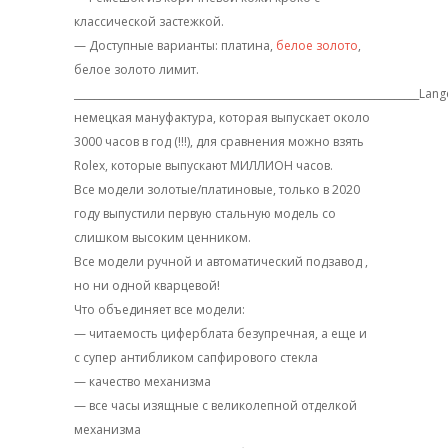
классической застежкой.
— Доступные варианты: платина,
белое золото
,
белое золото лимит.
_____________________________________________________________________
Lang
немецкая мануфактура, которая выпускает около
3000 часов в год (!!!), для сравнения можно взять
Rolex, которые выпускают МИЛЛИОН часов.
Все модели золотые/платиновые, только в 2020
году выпустили первую стальную модель со
слишком высоким ценником.
Все модели ручной и автоматический подзавод ,
но ни одной кварцевой!
Что объединяет все модели:
— читаемость циферблата безупречная, а еще и
с супер антибликом сапфирового стекла
— качество механизма
— все часы изящные с великолепной отделкой
механизма