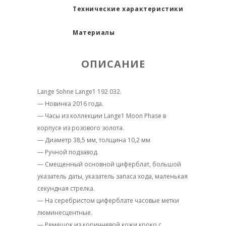
Технические характеристики
Материалы
ОПИСАНИЕ
Lange Sohne Lange1 192 032.
— Новинка 2016 года.
— Часы из коллекции Lange1 Moon Phase в
корпусе из розового золота.
— Диаметр 38,5 мм, толщина 10,2 мм
— Ручной подзавод.
— Смещенный основной циферблат, большой
указатель даты, указатель запаса хода, маленькая
секундная стрелка.
— На серебристом циферблате часовые метки
люминесцентные.
— Ремешок из коричневой кожи кроко с