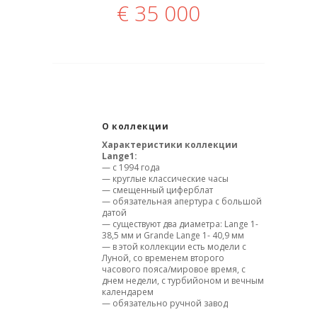
€
35 000
О коллекции
Характеристики коллекции
Lange1:
— с 1994 года
— круглые классические часы
— смещенный циферблат
— обязательная апертура с большой
датой
— существуют два диаметра: Lange 1-
38,5 мм и Grande Lange 1- 40,9 мм
— в этой коллекции есть модели с
Луной, со временем второго
часового пояса/мировое время, с
днем недели, с турбийоном и вечным
календарем
— обязательно ручной завод