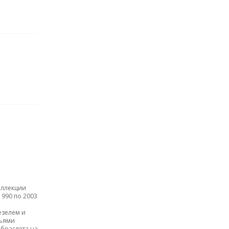
оллекции
1990 по 2003
езелем и
ньями
браслета на