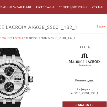
ЕЛИРНЫЕ УКРАШЕНИЯ
АКСЕССУАРЫ
СПЕЦПРЕДЛОЖЕНИЯ
СТАТЬИ
E LACROIX AI6038_SS001_132_1
Вернут
>
Maurice Lacroix
> Maurice Lacroix AI6038_SS001_132_1
Бренд
Коллекция:
Референц
AI6038_SS001_132_1
ЗАКАЗАТЬ