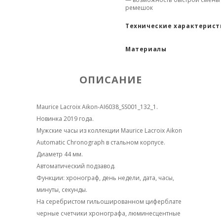
ремешок
Технические характерис
Материалы
ОПИСАНИЕ
Maurice Lacroix Aikon-AI6038_SS001_132_1.
Новинка 2019 года.
Мужские часы из коллекции Maurice Lacroix Aikon
Automatic Chronograph в стальном корпусе.
Диаметр 44 мм.
Автоматический подзавод.
Функции: хронограф, день недели, дата, часы,
минуты, секунды.
На серебристом гильошированном циферблате
черные счетчики хронографа, люминесцентные