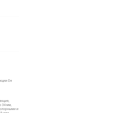
кции De
екция,
 34 мм,
колорными и
ый или