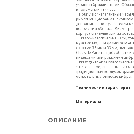
украшен бриллиантами. Обязат
в положении «3» часа.
* Hour Vision-
элегантные часы 
римскими цифрами и окошком 
дополнительно с указателем ме
положении «3» часа. Диаметр 4
корпуса стальные или из розово
* Tresor- классические часы, то
мужские модели диаметром 40 
женские 36 мм и 39 мм, винта
Clous de Paris на циферблате и 
индексами или римскими цифр
* Prestige- тонкие классические
* De Ville- представлены в 2007 г
традиционным корпусом диаме
обязательные римские цифры.
Технические характерис
Материалы
ОПИСАНИЕ