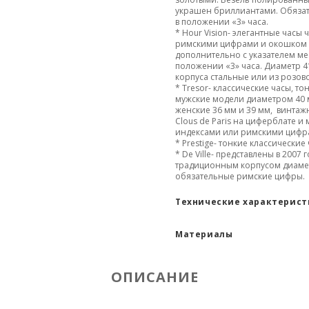
украшен бриллиантами. Обязат
в положении «3» часа.
* Hour Vision-
элегантные часы 
римскими цифрами и окошком 
дополнительно с указателем ме
положении «3» часа. Диаметр 4
корпуса стальные или из розово
* Tresor- классические часы, то
мужские модели диаметром 40 
женские 36 мм и 39 мм, винта
Clous de Paris на циферблате и 
индексами или римскими цифр
* Prestige- тонкие классические
* De Ville- представлены в 2007 г
традиционным корпусом диаме
обязательные римские цифры.
Технические характерис
Материалы
ОПИСАНИЕ