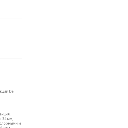
кции De
екция,
 34 мм,
колорными и
ый или