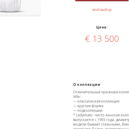
мой выбор
Цена:
€
13 500
О коллекции
Отличительные признаки колле
Ville:
— классическая коллекция
— круглая форма
— подколлекции:
* Ladymatic- чисто женская колл
выпускается с 1955 года,
диаметр
модели бывают стальными, би
золотыми. Безель полированн