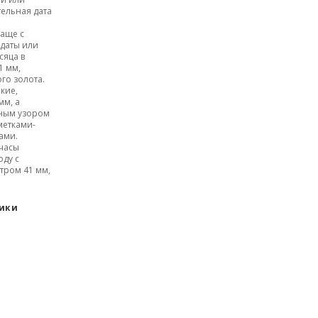
ельная дата
чаще с
даты или
сяца в
1 мм,
го золота.
нкие,
мм, а
жным узором
метками-
ами.
 часы
оду с
тром 41 мм,
тики