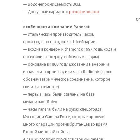
— Водонепроницаемость 30м.
— Доступные варианты:
розовое золото
________________________________________________________________________
О
особенности компании Panerai:
— итальянский производитель часов,
производство находится в Швейцарии
— входит в концерн Richemont с 1997 года, кода и
поступили в продажу к обычным людям)
— основана в 1860 году Джованни Панераи и
изначально производили часы Radiomir (слово
обозначает химическое соединение, которое
светится в темноте)
— первые часы были сделаны на базе
механизмов Rolex
— часы Panerai были на руках спецотряда
Муссолини Gamma Force, которые провели
много операций против британцев во время
Второй мировой войны.
А сам Муссолини гордился своими Panerai.