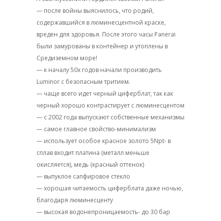
— после войны выяснилось, что родий,
содержавшийся в люминесцентной краске,
вреден для здоровья. После этого часы Panerai
были замурованы в контейнер и утоплены в
Средиземном море!
— к началу 50х годов начали производить
Luminor с безопасным тритием.
— чаще всего идет черный циферблат, так как
черный хорошо контрастирует с люминесцентом
— с 2002 года выпускают собственные механизмы
— самое главное свойство-минимализм
— использует особое красное золото 5Npt- в
сплав входит платина (металл меньше
окисляется), медь (красный оттенок)
— выпуклое сапфировое стекло
— хорошая читаемость циферблата даже ночью,
благодаря люминесценту
— высокая водонепроницаемость- до 30 бар