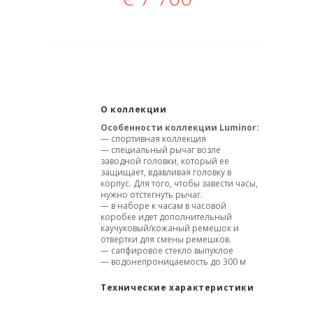
О коллекции
Особенности коллекции Luminor:
— спортивная коллекция
— специальный рычаг возле
заводной головки, который ее
защищает, вдавливая головку в
корпус. Для того, чтобы завести часы,
нужно отстегнуть рычаг.
— в наборе к часам в часовой
коробке идет дополнительный
каучуковый/кожаный ремешок и
отвертки для смены ремешков.
— сапфировое стекло выпуклое
— водонепроницаемость до 300 м
Технические характеристики