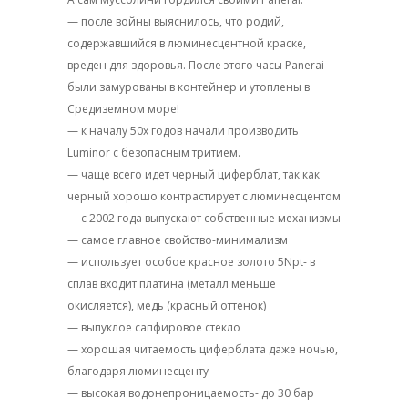
— после войны выяснилось, что родий,
содержавшийся в люминесцентной краске,
вреден для здоровья. После этого часы Panerai
были замурованы в контейнер и утоплены в
Средиземном море!
— к началу 50х годов начали производить
Luminor с безопасным тритием.
— чаще всего идет черный циферблат, так как
черный хорошо контрастирует с люминесцентом
— с 2002 года выпускают собственные механизмы
— самое главное свойство-минимализм
— использует особое красное золото 5Npt- в
сплав входит платина (металл меньше
окисляется), медь (красный оттенок)
— выпуклое сапфировое стекло
— хорошая читаемость циферблата даже ночью,
благодаря люминесценту
— высокая водонепроницаемость- до 30 бар