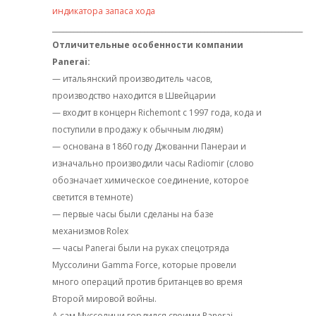
индикатора запаса хода
_______________________________________________________________________
Отличительные особенности компании
Panerai:
— итальянский производитель часов,
производство находится в Швейцарии
— входит в концерн Richemont с 1997 года, кода и
поступили в продажу к обычным людям)
— основана в 1860 году Джованни Панераи и
изначально производили часы Radiomir (слово
обозначает химическое соединение, которое
светится в темноте)
— первые часы были сделаны на базе
механизмов Rolex
— часы Panerai были на руках спецотряда
Муссолини Gamma Force, которые провели
много операций против британцев во время
Второй мировой войны.
А сам Муссолини гордился своими Panerai.