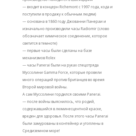
— входит в концерн Richemont с 1997 года, кода и
поступили в продажу к обычным людям)
— основана в 1860 году Джованни Панераи и
изначально производили часы Radiomir (слово
обозначает химическое соединение, которое
светится в темноте)
— первые часы были сделаны на базе
механизмов Rolex
— часы Panerai были на руках спецотряда
Муссолини Gamma Force, которые провели
много операций против британцев во время
Второй мировой войны.
А сам Муссолини гордился своими Panerai.
— после войны выяснилось, что родий,
содержавшийся в люминесцентной краске,
вреден для здоровья. После этого часы Panerai
были замурованы в контейнер и утоплены в
Средиземном море!