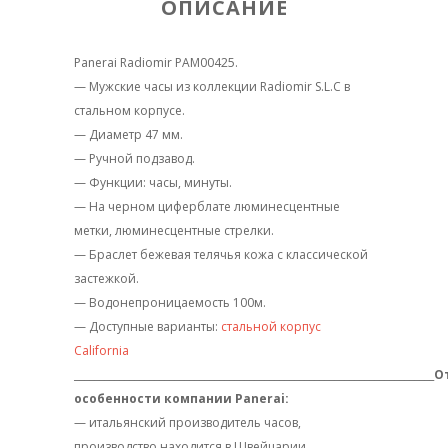
ОПИСАНИЕ
Panerai Radiomir PAM00425.
— Мужские часы из коллекции Radiomir S.L.C в
стальном корпусе.
— Диаметр 47 мм.
— Ручной подзавод.
— Функции: часы, минуты.
— На черном циферблате люминесцентные
метки, люминесцентные стрелки.
— Браслет бежевая телячья кожа с классической
застежкой.
— Водонепроницаемость 100м.
— Доступные варианты:
стальной корпус
California
________________________________________________________________________
О
особенности компании Panerai:
— итальянский производитель часов,
производство находится в Швейцарии