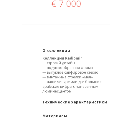
€
7 000
О коллекции
Коллекция
Radiomir
— строгий дизайн
— подушкообразная форма
— выпуклое сапфировое стекло
— винтажные стрелки «меч»
— чаще четыре или две большие
арабские цифры с нанесенным
люминесцентом
Технические характеристики
Материалы