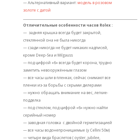
— Альтернативный вариант:
модель в розовом
золоте с датой
_________________________________________________________________________
Отличительные особенности часов Rolex :
— задняя крышка всегда будет закрытой,
стеклянной она не была никогда
— сзади никогда не будет никаких надписей,
кроме Deep-Sea и Milgauss
— под цифрой «6» всегда будет корона, трудно
заметить невооружённым глазом
— все часы шли в пленках, сейчас снимают все
пленки из-за борьбы с серыми дилерами
— нужно обращать внимание на вес, легкие-
подделка
— под стеклом, под цифрой «6» нужно найти
серийный номер
— заводная головка
с двойной герметизацией
— все часы водонепроницаемые (у Cellini 50м)
— четыре вида браслетов ( oyster, jubilee,