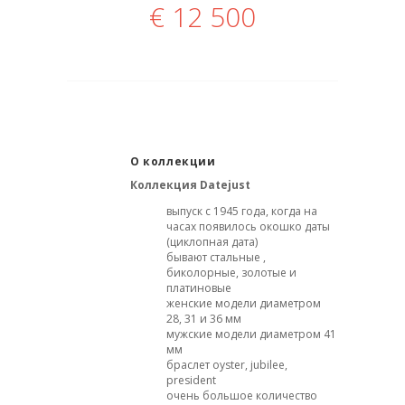
€
12 500
О коллекции
Коллекция
Datejust
выпуск с 1945 года, когда на
часах появилось окошко даты
(циклопная дата)
бывают стальные ,
биколорные, золотые и
платиновые
женские модели диаметром
28, 31 и 36 мм
мужские модели диаметром 41
мм
браслет oyster, jubilee,
president
очень большое количество