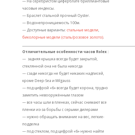
— На серебристом циферблате бриллиантовые
часовые индексы.
— Браслет стальной прочный Oyster.
— Водонепроницаемость 100м.
— Доступные варианты:
стальные модели
,
биколорные модели (сталь/розовое золото)
.
__________________________________________________________________________
Отличительные особенности часов Rolex :
— задняя крышка всегда будет закрытой,
стеклянной она не была никогда
— сзади никогда не будет никаких надписей,
кроме Deep-Sea и Milgauss
— под цифрой «6» всегда будет корона, трудно
заметить невооружённым глазом
— все часы шли в пленках, сейчас снимают все
пленки из-за борьбы с серыми дилерами
— нужно обращать внимание на вес, легкие-
подделка
— под стеклом, под цифрой «6» нужно найти