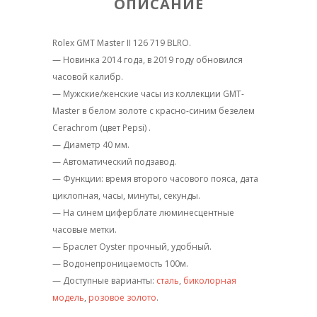
ОПИСАНИЕ
Rolex GMT Master II 126 719 BLRO.
— Новинка 2014 года, в 2019 году обновился
часовой калибр.
— Мужские/женские часы из коллекции GMT-
Master в белом золоте с красно-синим безелем
Cerachrom (цвет Pepsi) .
— Диаметр 40 мм.
— Автоматический подзавод.
— Функции: время второго часового пояса, дата
циклопная, часы, минуты, секунды.
— На синем циферблате люминесцентные
часовые метки.
— Браслет Oyster прочный, удобный.
— Водонепроницаемость 100м.
— Доступные варианты:
сталь
,
биколорная
модель
,
розовое золото
.
_________________________________________________________________________