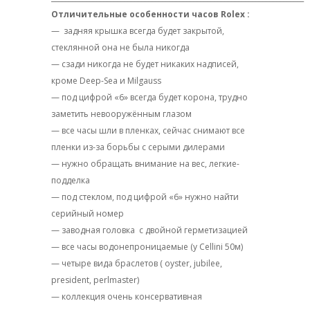
Отличительные особенности часов Rolex :
— задняя крышка всегда будет закрытой,
стеклянной она не была никогда
— сзади никогда не будет никаких надписей,
кроме Deep-Sea и Milgauss
— под цифрой «6» всегда будет корона, трудно
заметить невооружённым глазом
— все часы шли в пленках, сейчас снимают все
пленки из-за борьбы с серыми дилерами
— нужно обращать внимание на вес, легкие-
подделка
— под стеклом, под цифрой «6» нужно найти
серийный номер
— заводная головка
с двойной герметизацией
— все часы водонепроницаемые (у Cellini 50м)
— четыре вида браслетов ( oyster, jubilee,
president, perlmaster)
— коллекция очень консервативная