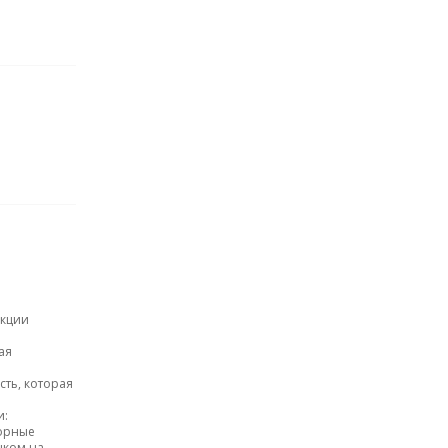
екции
ая
ть, которая
и:
лорные
нком на