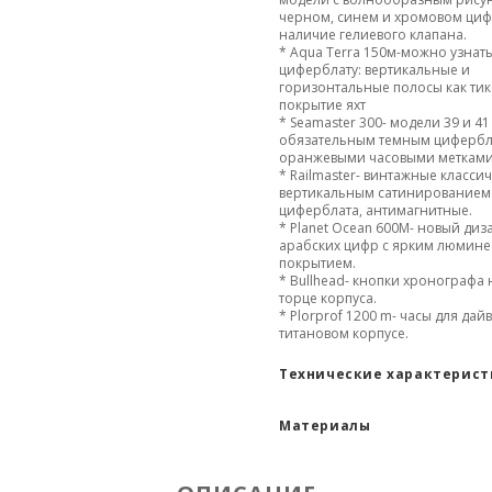
черном, синем и хромовом циф
наличие гелиевого клапана.
* Aqua Terra 150м-
можно узнать
циферблату: вертикальные и
горизонтальные полосы как ти
покрытие яхт
* Seamaster 300- модели 39 и 41
обязательным темным цифербл
оранжевыми часовыми меткам
* Railmaster- винтажные классич
вертикальным сатинированием
циферблата, антимагнитные.
* Planet Ocean 600М- новый диз
арабских цифр с ярким люмин
покрытием.
* Bullhead- кнопки хронографа
торце корпуса.
* Plorprof 1200 m- часы для дай
титановом корпусе.
Технические характерис
Материалы