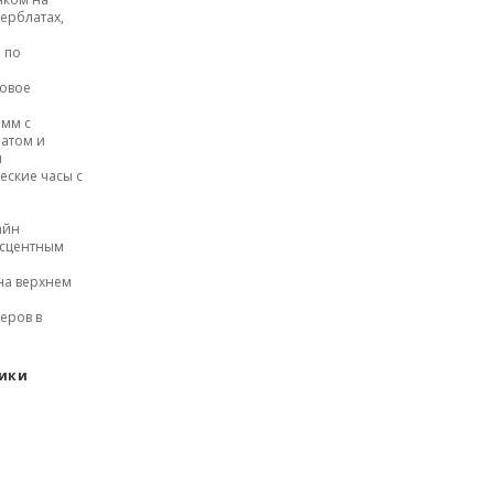
ерблатах,
 по
ковое
 мм с
атом и
и
еские часы с
айн
есцентным
 на верхнем
веров в
тики