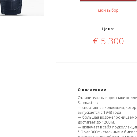
мой выбор
Цена:
€
5 300
О коллекции
Отличительные признаки колл
Seamaster :
— спортивная коллекция, котор
выпускается с 1948 года
— большая водонепроницаемос
достигает до 1200 м.
— включает в себя подколлекци
* Diver 300m- стальные и бико
модели с волнообразным рису