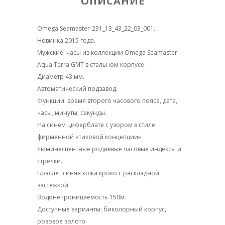
ОПИСАНИЕ
Omega Seamaster-231_13_43_22_03_001.
Новинка 2015 года.
Мужские часы из коллекции Omega Seamaster
Aqua Terra GMT в стальном корпусе.
Диаметр 43 мм.
Автоматический подзавод.
Функции: время второго часового пояса, дата,
часы, минуты, секунды.
На синем циферблате с узором в стиле
фирменной «тиковой концепции»
люминесцентные родиевые часовые индексы и
стрелки.
Браслет синяя кожа кроко с раскладной
застежкой.
Водонепроницаемость 150м.
Доступные варианты: биколорный корпус,
розовое золото.