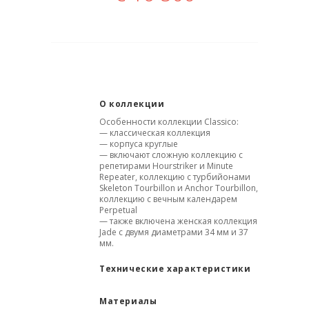
О коллекции
Особенности коллекции Classico:
— классическая коллекция
— корпуса круглые
— включают сложную коллекцию с
репетирами Hourstriker и Minute
Repeater, коллекцию с турбийонами
Skeleton Tourbillon и Anchor Tourbillon,
коллекцию с вечным календарем
Perpetual
— также включена женская коллекция
Jade с двумя диаметрами 34 мм и 37
мм.
Технические характеристики
Материалы