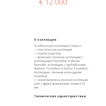
€
12 000
О коллекции
Особенности коллекции Classico:
— классическая коллекция
— корпуса круглые
— включают сложную коллекцию с
репетирами Hourstriker и Minute
Repeater, коллекцию с турбийонами
Skeleton Tourbillon и Anchor Tourbillon,
коллекцию с вечным календарем
Perpetual
— также включена женская коллекция
Jade с двумя диаметрами 34 мм и 37
мм.
Технические характеристики