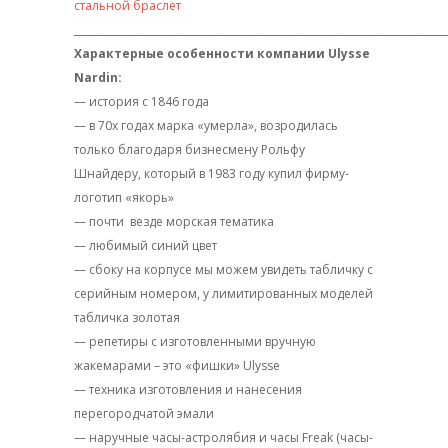
стальной браслет
__________________________________________________________________________
Характерные особенности компании Ulysse
Nardin:
— история с 1846 года
— в 70х годах марка «умерла», возродилась
только благодаря бизнесмену Рольфу
Шнайдеру, который в 1983 году купил фирму-
логотип «якорь»
— почти
везде морская тематика
— любимый синий цвет
— сбоку на корпусе мы можем увидеть табличку с
серийным номером, у лимитированных моделей
табличка золотая
— репетиры с изготовленными вручную
жакемарами – это «фишки» Ulysse
— техника изготовления и нанесения
перегородчатой эмали
— наручные часы-астролябия и часы Freak (часы-