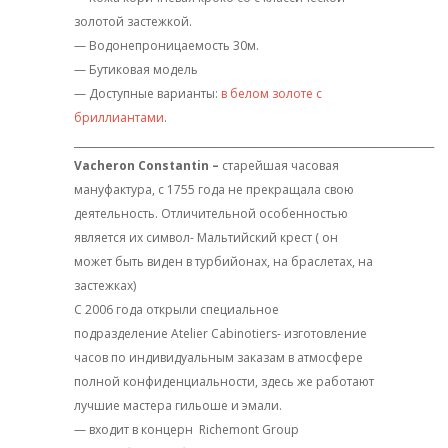
золотой застежкой.
— Водонепроницаемость 30м.
— Бутиковая модель
— Доступные варианты:
в белом золоте с
бриллиантами
.
________________________________________________________________________
Vacheron Constantin –
старейшая часовая
мануфактура, с 1755 года не прекращала свою
деятельность. Отличительной особенностью
является их символ- Мальтийский крест ( он
может быть виден в турбийонах, на браслетах, на
застежках)
С 2006 года открыли специальное
подразделение Atelier Cabinotiers- изготовление
часов по индивидуальным заказам в атмосфере
полной конфиденциальности, здесь же работают
лучшие мастера гильоше и эмали.
— входит в концерн
Richemont Group