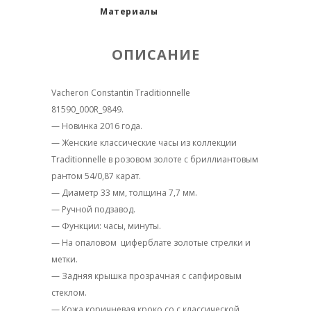
Материалы
ОПИСАНИЕ
Vacheron Constantin Traditionnelle
81590_000R_9849.
— Новинка 2016 года.
— Женские классические часы из коллекции
Traditionnelle в розовом золоте с бриллиантовым
рантом 54/0,87 карат.
— Диаметр 33 мм, толщина 7,7 мм.
— Ручной подзавод.
— Функции: часы, минуты.
— На опаловом циферблате золотые стрелки и
метки.
— Задняя крышка прозрачная с сапфировым
стеклом.
— Кожа коричневая кроко со с классической