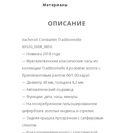
Материалы
ОПИСАНИЕ
Vacheron Constantin Traditionnelle
85520_000R_9850.
— Новинка 2018 года.
— Мужские/женские классические часы из
коллекции Traditionnelle в розовом золоте с
бриллиантовым рантом 66/1,00 карат.
— Диаметр 40 мм, толщина 8,2 мм.
— Автоматический подзавод.
— Функции: дата, часы, минуты.
— На посеребренном гильошированном
циферблате золотые индексы и стрелки.
— Задняя крышка прозрачная с сапфировым
стеклом.
— Кожа коричневая кроко с классической