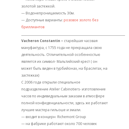
золотой застежкой.
— Водонепроницаемость 30м.
— Доступные варианты:
розовое золото без
бриллиантов
________________________________________________________________________
Vacheron Constantin –
старейшая часовая
мануфактура, с 1755 года не прекращала свою
деятельность. Отличительной особенностью
является их символ- Мальтийский крест ( он
может быть виден в турбийонах, на браслетах, на
застежках)
С 2006 года открыли специальное
подразделение Atelier Cabinotiers- изготовление
часов по индивидуальным заказам в атмосфере
полной конфиденциальности, здесь же работают
лучшие мастера гильоше и эмали.
— входит в концерн
Richemont Group
— на фабрике работают около 700 человек