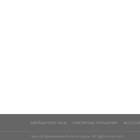
ШВЕЙЦАРСКИЕ ЧАСЫ
ЮВЕЛИРНЫЕ УКРАШЕНИЯ
АКСЕССУ
Часы & Бриллианты & Аксессуары. All rights reserved.