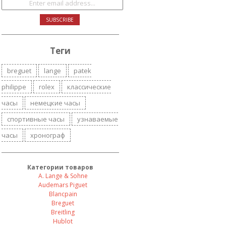
Теги
breguet
lange
patek
philippe
rolex
классические
часы
немецкие часы
спортивные часы
узнаваемые
часы
хронограф
Категории товаров
A. Lange & Sohne
Audemars Piguet
Blancpain
Breguet
Breitling
Hublot