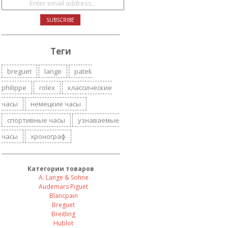
Теги
breguet
lange
patek
philippe
rolex
классические
часы
немецкие часы
спортивные часы
узнаваемые
часы
хронограф
Категории товаров
A. Lange & Sohne
Audemars Piguet
Blancpain
Breguet
Breitling
Hublot