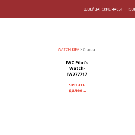
ШВЕЙЦАРСКИЕ ЧАСЫ
ЮВ
WATCH-KIEV
>
Статьи
IWC Pilot’s
Watch-
IW377717
читать
далее...