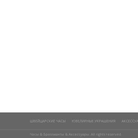
ШВЕЙЦАРСКИЕ ЧАСЫ
ЮВЕЛИРНЫЕ УКРАШЕНИЯ
АКСЕССУ
Часы & Бриллианты & Аксессуары. All rights reserved.