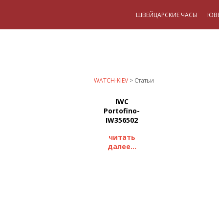
ШВЕЙЦАРСКИЕ ЧАСЫ
ЮВ
WATCH-KIEV
>
Статьи
IWC
Portofino-
IW356502
читать
далее...