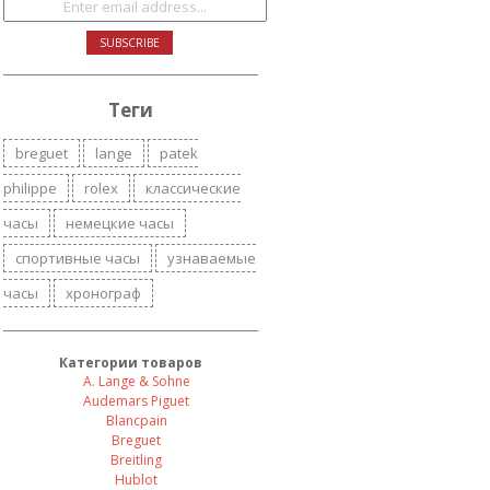
Теги
breguet
lange
patek
philippe
rolex
классические
часы
немецкие часы
спортивные часы
узнаваемые
часы
хронограф
Категории товаров
A. Lange & Sohne
Audemars Piguet
Blancpain
Breguet
Breitling
Hublot