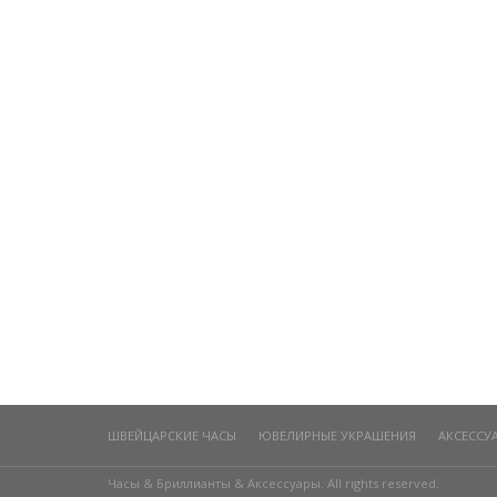
ШВЕЙЦАРСКИЕ ЧАСЫ
ЮВЕЛИРНЫЕ УКРАШЕНИЯ
АКСЕССУ
Часы & Бриллианты & Аксессуары. All rights reserved.